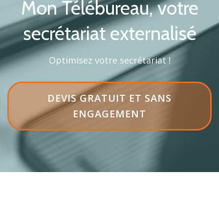
Mon Télébureau, votre
secrétariat externalisé
Optimisez votre secrétariat !
LIBELLÉ
DEVIS GRATUIT ET SANS
DU
ENGAGEMENT
BOUTON
D'EN-
TÊTEDEVIS
GRATUIT
ET
SANS