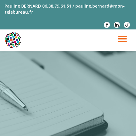
Pauline BERNARD
06.38.79.61.51 / pauline.bernard@mon-
telebureau.fr
Aller
au
fa-
fa-
fa-
contenu
facebook
linkedin
viade
DÉ
LA
NA