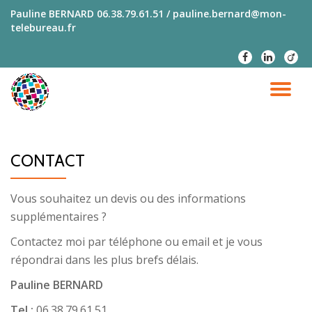
Pauline BERNARD
06.38.79.61.51 / pauline.bernard@mon-
telebureau.fr
Aller
au
fa-
fa-
fa-
contenu
facebook
linkedin
viade
DÉ
LA
CONTACT
NA
Vous souhaitez un devis ou des informations
supplémentaires ?
Contactez moi par téléphone ou email et je vous
répondrai dans les plus brefs délais.
Pauline BERNARD
Tel :
06.38.79.61.51